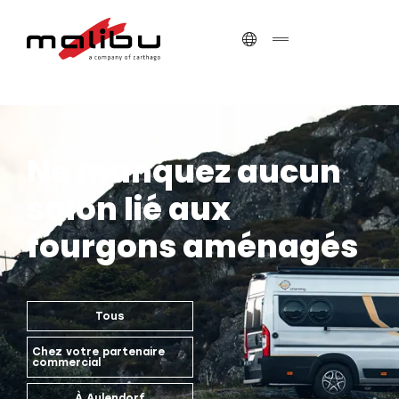
Ne manquez aucun
salon lié aux
fourgons aménagés
Tous
Chez votre partenaire
commercial
À Aulendorf